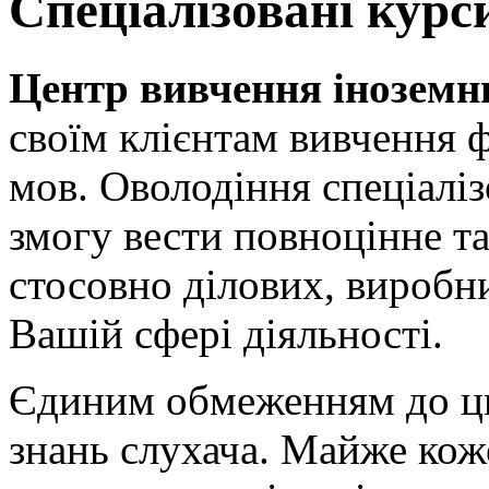
Спеціалізовані курс
Центр вивчення інозем
своїм клієнтам вивчення 
мов. Оволодіння спеціалі
змогу вести повноцінне т
стосовно ділових, виробн
Вашій сфері діяльності.
Єдиним обмеженням до ць
знань слухача. Майже коже